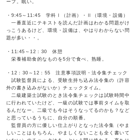
ーフ。眠い。
・9:45～11:45 学科Ⅰ（計画）・Ⅱ（環境・設備）
一番直近にテキストを読んだ計画はわかる問題がけ
っこうあるけど、環境・設備は、やはりわからない問
題が多い・・。
・11:45～12：30 休憩
栄養補助食的なものを5分で食べ、熟睡。
・12：30～12：55 注意事項説明・法令集チェック
試験監督員による、受験生持ち込み法令集の（許容
外の書き込みがないか）チェックタイム。
二級建築士試験のとき法令集チェックは試験時間中
に行われていたけど、一級の試験では事前タイムを取
るんだなー、二級でも今はそうなってるのかも？など
と思っているうちに、自分の順番。
監督員の方に優しい仕上がりとなった法令集（やま
しいことはもちろん、やましくないことも全く書いて