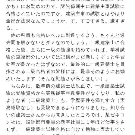
かも）にお勤めの方で、訴訟係属中に建築主事試験に
合格されていたのですが、建築主事の試験とはやはり
全部が法規なんでしょうか。す、すごすぎる。嫌すぎ
る。。
他の科目も合格レベルに到達するよう、ちゃんと過
去問を解かないとダメなのでしょう。二級建築士に合
格した後、直ちに一級の勉強を始めていれば、学科試
験の重複部分については記憶がまだ新しくずっと学習
効率が良かったはずなので、最終的に一級建築士を目
指される二級合格者の皆様には、是非そのようにお勧
めいたします（そんな勤勉さが私もほしい）。
ちなみに、数年前の建築士法改正で、一級建築士試
験の受験資格から実務従事年数要件がなくなり、私の
ような者（二級建築士）も、学歴要件を満たす方（実
務経験なし）も受験できるようになりました。知り合
いの建築士さんからお聞きしたところでは、某ゼネコ
ン社は、設計部門要員の新卒社員に１年ほど仕事をさ
せず、一級建築士試験合格に向けて勉強に専念してい