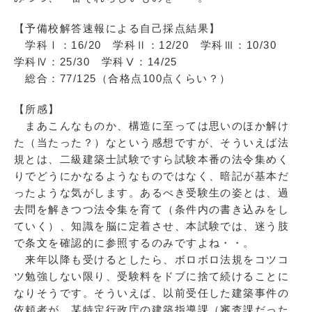
【予備校解答速報による自己採点結果】
学科Ⅰ：16/20 学科Ⅱ：12/20 学科Ⅲ：10/30
学科Ⅳ：25/30 学科Ⅴ：14/25
総合：77/125（合格点100点くらい？）
【所感】
まあこんなものか、構造に至っては思いのほか解け
た（当たった？）なという感想ですが、そういえば法
規とは、二級建築士試験ですら試験本番の法令集めく
りでどうにかなるようなものではなく、暗記が基本だ
ったような気がします。あるべき受験生の姿とは、過
去問を解きつつ法令集を育て（条件内の書き込みをし
ていく）、知識を脳に定着させ、本試験では、迷う肢
で条文を確認的に参照するのみですよね・・。
来年以降も受けるとしたら、ボロボロ法規をコツコ
ツ勉強しない限り、受験料をドブに捨て続けることに
なりそうです。そういえば、以前受任した建築事件の
依頼者が、某特定行政庁の建築指導課（審査課だった