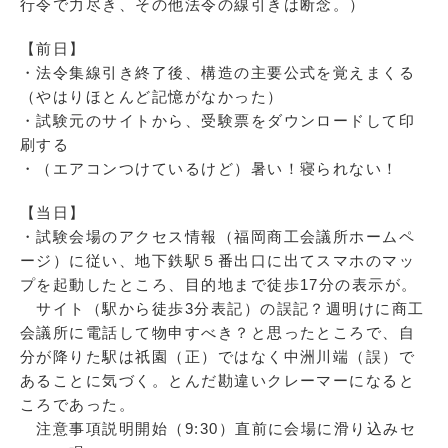
行令で力尽き、その他法令の線引きは断念。）
【前日】
・法令集線引き終了後、構造の主要公式を覚えまくる
（やはりほとんど記憶がなかった）
・試験元のサイトから、受験票をダウンロードして印
刷する
・（エアコンつけているけど）暑い！寝られない！
【当日】
・試験会場のアクセス情報（福岡商工会議所ホームペ
ージ）に従い、地下鉄駅５番出口に出てスマホのマッ
プを起動したところ、目的地まで徒歩17分の表示が。
サイト（駅から徒歩3分表記）の誤記？週明けに商工
会議所に電話して物申すべき？と思ったところで、自
分が降りた駅は祇園（正）ではなく中洲川端（誤）で
あることに気づく。とんだ勘違いクレーマーになると
ころであった。
注意事項説明開始（9:30）直前に会場に滑り込みセ