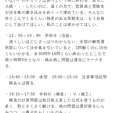
いない）のチェックはあっという間に終わる。直ちに
入眠・・・したいのに、遠くの方で、監督員と受験生
が法令集の書き込みをめぐって揉めている。そんなに
作りこんでくるくらい熱意のある受験生は、もう合格
にしてあげてほしい。私のことは寝かせてほしい。
・12：55～14：40 学科Ⅲ（法規）
清々しいほどにさっぱりわからない。全部の解答選
択肢について法令集を引いていると、1問解くのに10分
くらいかかる。全30問中14問くらい終わったところで
残り時間5分となり、積み残し問題は適当にマークす
る。
・14:40～15:00 休憩 15:00～15:10 注意事項説明
隙あらば寝る。
・15:10～17:55 学科Ⅳ（構造）・Ⅴ（施工）
構造の計算問題は前日覚え直した公式を使うものが
多く、割とさくさく解ける。他の問題は選択肢をにら
みつつ、一番それらしいものを・・。