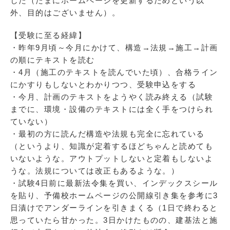
した（たまにホームページを更新するためという以
外、目的はございません）。
【受験に至る経緯】
・昨年9月頃～今月にかけて、構造→法規→施工→計画
の順にテキストを読む
・4月（施工のテキストを読んでいた頃）、合格ライン
にかすりもしないとわかりつつ、受験申込をする
・今月、計画のテキストをようやく読み終える（試験
までに、環境・設備のテキストには全く手をつけられ
ていない）
・最初の方に読んだ構造や法規も完全に忘れている
（というより、知識が定着するほどちゃんと読めても
いないような。アウトプットしないと定着もしないよ
うな。法規については改正もあるような。）
・試験4日前に最新法令集を買い、インデックスシール
を貼り、予備校ホームページの公開線引き集を参考に3
日漬けでアンダーラインを引きまくる（1日で終わると
思っていたら甘かった。3日かけたものの、建基法と施