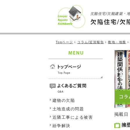
欠陥住宅/欠陥建築・
Topページ
›
コラム/近況報告
›
敷地・地盤
›
建物の欠陥
土地造成の問題
掲載日
近隣工事による被害
擁
紛争解決