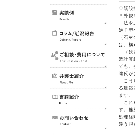
◇既設
＊外観
法令上
逆Ｔ型
（石材
は、構
（鉄筋
造計算
ても、
違反が
こうし
る建築
ます。
これら
す。擁
処理経
違う視