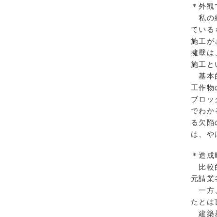
＊外観
私の経
ている
施工が
擁壁は
施工と
基本的
工作物
ブロッ
でわか
る欠陥
は、や
＊造成
比較的
元請業
一方、
たとは
建築基