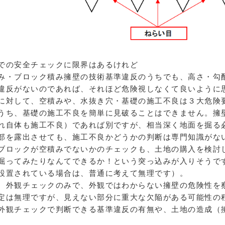
での安全チェックに限界はあるけれど
・ブロック積み擁壁の技術基準違反のうちでも、高さ・勾
違反がないのであれば、それほど危険視しなくて良いように
対して、空積みや、水抜き穴・基礎の施工不良は３大危険
ち、基礎の施工不良を簡単に見破ることはできません。擁
れ自体も施工不良）であれば別ですが、相当深く地面を掘る
部を露出させても、施工不良かどうかの判断は専門知識がな
ロックが空積みでないかのチェックも、土地の購入を検討
掘ってみたりなんてできるか！という突っ込みが入りそうで
設置されている場合は、普通に考えて無理です）。
外観チェックのみで、外観ではわからない擁壁の危険性を
定は無理ですが、見えない部分に重大な欠陥がある可能性の
外観チェックで判断できる基準違反の有無や、土地の造成（