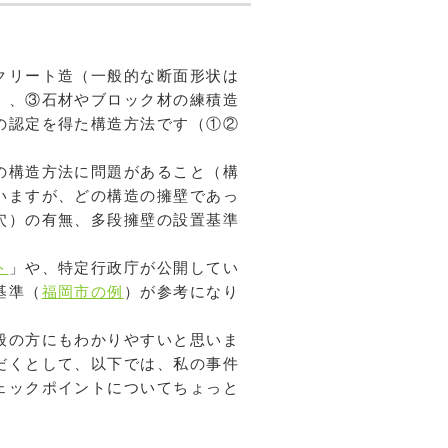
クリート造（一般的な断面形状は
）、③石材やブロック材の練積造
の認定を得た構造方法です（①②
の構造方法に問題があること（構
いますが、どの構造の擁壁であっ
穴）の有無、多段擁壁の設置基準
ト
」や、特定行政庁が公開してい
基準（
福岡市の例
）が参考になり
般の方にもわかりやすいと思いま
だくとして、以下では、私の事件
ェックポイントについてちょっと