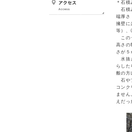
＊石積
石積み
端厚さ
擁壁に
等）、
このう
高さの
さが５
水抜き
らした
般の方
石やブ
コンク
ません
えだっ