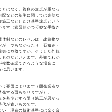
ことはなく、複数の違反が重なっ
勾配などの基準に関しては完璧な
礎施工など）だけ基準違反という
います（意図的かつ巧妙な手抜き
理体制などのレベルは、建築物や
穴が一つもなかったり、石積み・
確実に危険ですが、そうした外観
るものだといえます。外観でわか
が複数確認できるような場合に
うに思います。
いう要因によります（開発業者や
誘発する面もありますが）。
点を基準とする限り施工が悪かっ
時代が古いものです。
てい、現在の技術基準には全く合