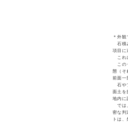
＊外観
石積み
項目に
これに
このう
態（そ
前面一
石やブ
面土を
地内に
では、
密な判
トは、