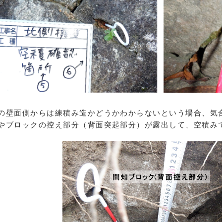
壁面側からは練積み造かどうかわからないという場合、気
やブロックの控え部分（背面突起部分）が露出して、空積み