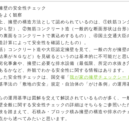
擁壁の安全性チェック
をよく観察
、擁壁の構造方法として認められているのは、①鉄筋コン
やＬ型）、②無筋コンクリート造（一般的な断面形状は台形
の裏面をコンクリートで裏込めするもの）、④国土交通大臣
造計算によって安全性を確認したもの）。
）コンクリート造や大臣認定擁壁を見て、一般の方が擁壁
結果がＮＧなど）を見破るというのは基本的に不可能だと思
劣化事象や、擁壁に必要な排水設備（最低限、所定の水抜き
あるかなど、外観でわかる安全性に関する情報はあります。
た安全性チェックは、国交省「
我が家の擁壁チェックシー
基準法の「敷地の安全」規定・自治体の「がけ条例」の運用
の運用基準は図解を交えて解説されているものが多く、一
壁全般に関する安全性チェックの詳細はそちらをご参照いた
験を踏まえて、石積み・ブロック積み擁壁の構造や排水のチ
点から述べてみたいと思います。