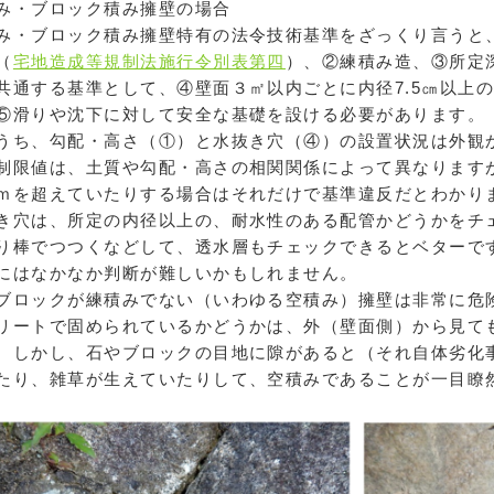
み・ブロック積み擁壁の場合
・ブロック積み擁壁特有の法令技術基準をざっくり言うと
（
宅地造成等規制法施行令別表第四
）、②練積み造、③所定
共通する基準として、④壁面３㎡以内ごとに内径7.5㎝以上
⑤滑りや沈下に対して安全な基礎を設ける必要があります。
ち、勾配・高さ（①）と水抜き穴（④）の設置状況は外観
制限値は、土質や勾配・高さの相関関係によって異なります
ｍを超えていたりする場合はそれだけで基準違反だとわかり
穴は、所定の内径以上の、耐水性のある配管かどうかをチ
り棒でつつくなどして、透水層もチェックできるとベターで
にはなかなか判断が難しいかもしれません。
ロックが練積みでない（いわゆる空積み）擁壁は非常に危
リートで固められているかどうかは、外（壁面側）から見て
。しかし、石やブロックの目地に隙があると（それ自体劣化
たり、雑草が生えていたりして、空積みであることが一目