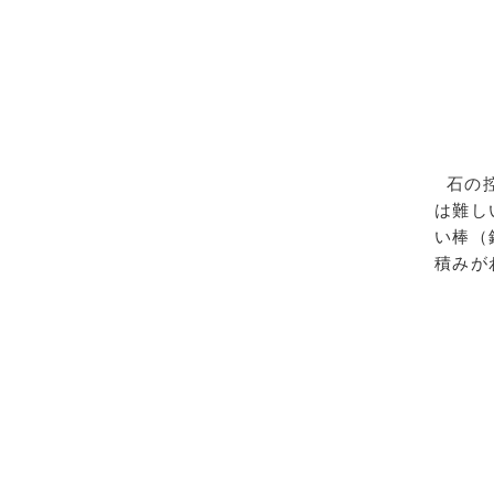
石の控
は難し
い棒（
積みが