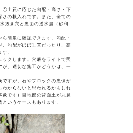
、①土質に応じた勾配・高さ・下
深さの根入れです。また、全ての
の水抜き穴と裏面の透水層（砂利
から簡単に確認できます。勾配・
が、勾配がほぼ垂直だったり、高
ます。
ェックします。穴底をライトで照
すが、適切な施工かどうかは、一
険ですが、石やブロックの裏側が
もわからないと思われるかもしれ
事象です）目地部の背面土が丸見
瞭然というケースもあります。