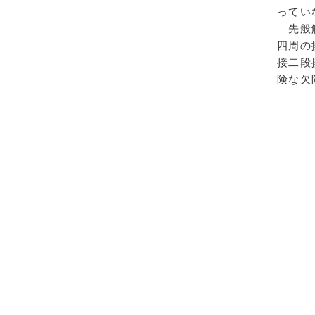
ってい
先般解
四周の
接二段
険な欠