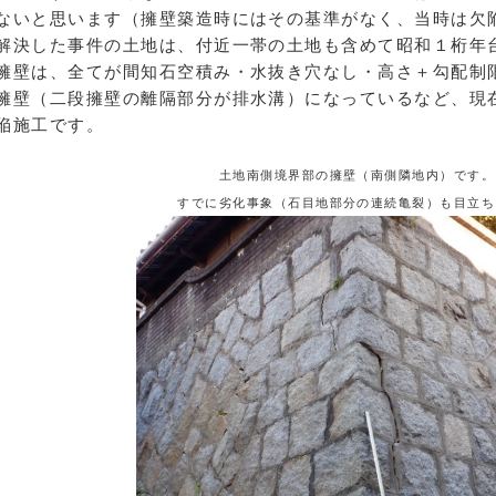
ないと思います（擁壁築造時にはその基準がなく、当時は欠
決した事件の土地は、付近一帯の土地も含めて昭和１桁年
擁壁は、全てが間知石空積み・水抜き穴なし・高さ＋勾配制
擁壁（二段擁壁の離隔部分が排水溝）になっているなど、現
陥施工です。
土地南側境界部の擁壁（南側隣地内）です。
すでに劣化事象（石目地部分の連続亀裂）も目立ち