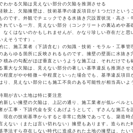
でわかる欠陥は見えない部分の欠陥を推測させる
験上、欠陥擁壁は、技術基準の違反項目が１つだけという
ものです。外観でチェックできる水抜き穴設置状況・高さ・
されている一方、見えない部分（コンクリートの裏込めや基
、なくはないのかもしれませんが、かなり珍しい存在だと思
いえそうです）。
に、施工業者（下請含む）の知識・技術・モラル・工事管
のあらゆる箇所に反映されるものです。擁壁の壁面に水抜き
ク積みの勾配がほぼ垂直というような施工は、それだけでも
る重大な欠陥は、見えない部分の著しい基準違反も推測させ
の程度がやや軽微～中程度といった場合でも、基準違反項目
はり、見えない部分にも施工不良のある可能性が相当高いよ
時期が古い土地は特に要注意
新しい擁壁の欠陥は、上記の通り、施工業者が低レベルと
者が工事・下請代金を安くあげようとして、ずさんな施工を
現在の技術基準からすると非常に危険であっても、築造時
言えない（または言い切れない）擁壁もあります。造られた
準法すら存在しない時代に造成された土地の擁壁は、たい