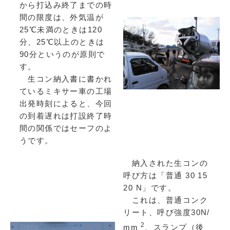
から打込み終了までの時
間の限度は、外気温が
25℃未満のときは120
分、25℃以上のときは
90分というのが原則で
す。
生コン納入書に書かれ
ているミキサー車の工場
出発時刻によると、今回
の到着遅れは打設終了時
間の関係ではセーフのよ
うです。
納入された生コンの
呼び方は「普通 30 15
20 N」です。
これは、普通コンク
リート、呼び強度30N/
2
mm
、スランプ（後