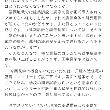
傾向にありますが、第一審で３年とか平気でかかるの
はどうにかならないものだろうか。
福岡地裁では建築訴訟に調停制度が正式導入されて
２年くらい経ちましたが、それで訴訟全体の所要期間
が短くなったのかどうかは、まだ何とも・・といった
感じです。（建築訴訟と調停制度については、そのう
ち別の記事にまとめてみたいと思いますが、調停が不
成立の場合、裁判の終結がかえって遅れることもある
ような気がします）
そんなこんなで、稀な更新のコラムでも紛争解決事
例を取り上げることができず、工事見学ネタ続きで
す。
今回見学の機会をいただいたのは、戸建木造住宅の
基礎コンクリート打設工事です。書面の起案がそこそ
こ立て込み、学校の期末試験も近いという悪条件でし
たが、コンクリート打設工事の状況を長時間観察した
経験はなかったので、張り切って出かけました。
見学させていただいた現場の基礎構造は布基礎で