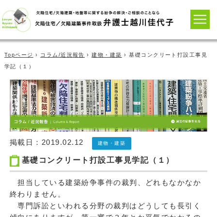
Topページ
›
コラム/近況報告
›
建物・建築
› 基礎コンクリート打設工事見
学記（１）
掲載日：
2019.02.12
建物・建築
基礎コンクリート打設工事見学記（１）
担当している建築紛争事件の裁判、どれもなかなか
終わりません。
専門訴訟といわれる分野の裁判はどうしても長引く