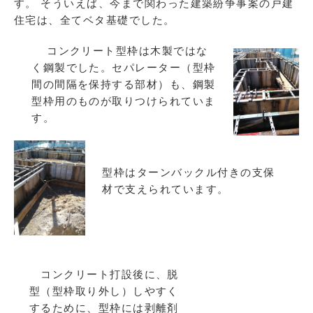
す。 そういえば、今まで関わった建築紛争事案の戸建
住宅は、全てベタ基礎でした。
コンクリート型枠は木製ではな
く鋼製でした。セパレーター（型枠
間の間隔を保持する部材）も、鋼製
型枠用のものが取りつけられていま
す。
型枠はターンバックル付きの支保
材で支えられています。
コンクリート打設後に、脱
型（型枠取り外し）しやすく
するために、型枠には剥離剤