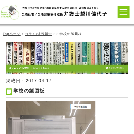
Topページ
›
コラム/近況報告
› › 学校の製図板
掲載日：
2017.04.17
学校の製図板