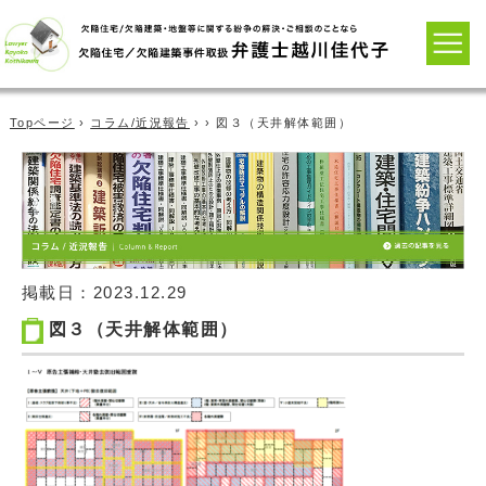
Topページ
›
コラム/近況報告
› › 図３（天井解体範囲）
掲載日：
2023.12.29
図３（天井解体範囲）