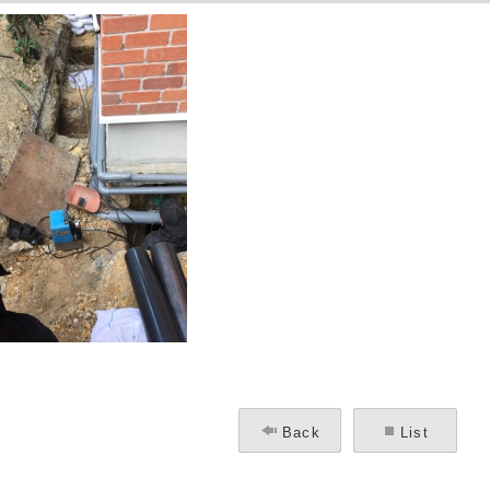
Back
List