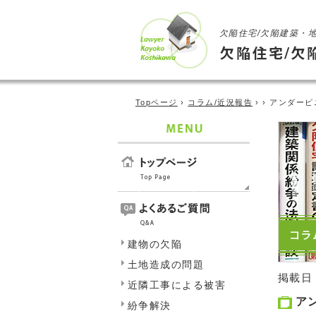
欠陥住宅/欠陥建築・
Topページ
›
コラム/近況報告
› › アンダー
建物の欠陥
土地造成の問題
掲載日
近隣工事による被害
ア
紛争解決