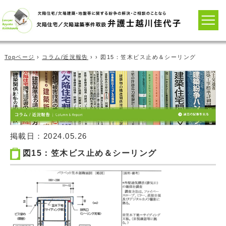
Topページ
›
コラム/近況報告
› › 図15：笠木ビス止め＆シーリング
掲載日：
2024.05.26
図15：笠木ビス止め＆シーリング