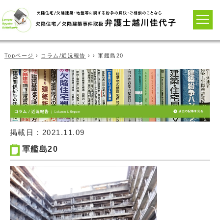
Topページ
›
コラム/近況報告
› › 軍艦島20
掲載日：
2021.11.09
軍艦島20