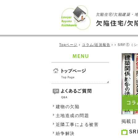
欠陥住宅/欠陥建築・
Topページ
›
コラム/近況報告
› › SRF①（
建物の欠陥
土地造成の問題
掲載日
近隣工事による被害
S
紛争解決