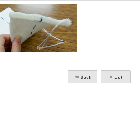
Back
List