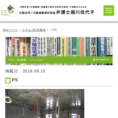
Topページ
›
コラム/近況報告
› › PS
掲載日：
2018.08.15
PS