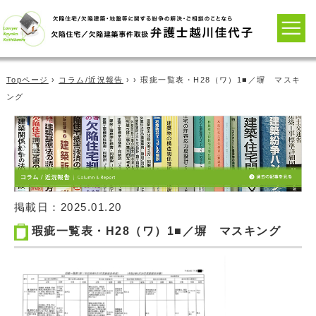
Topページ
›
コラム/近況報告
› › 瑕疵一覧表・H28（ワ）1■／塀 マスキ
ング
掲載日：
2025.01.20
瑕疵一覧表・H28（ワ）1■／塀 マスキング